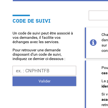
Recherche
CODE DE SUIVI
Un code de suivi peut être associé à
Cha
vos demandes, il facilite vos
dan
échanges avec les services.
sur
Pour retrouver une demande
con
disposant d’un code de suivi,
indiquez ce dernier ci-dessous :
Code de suivi
Pou
cas
La 
Valider
iden
Si 
aca
ret